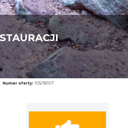
STAURACJI
Numer oferty:
105/18107