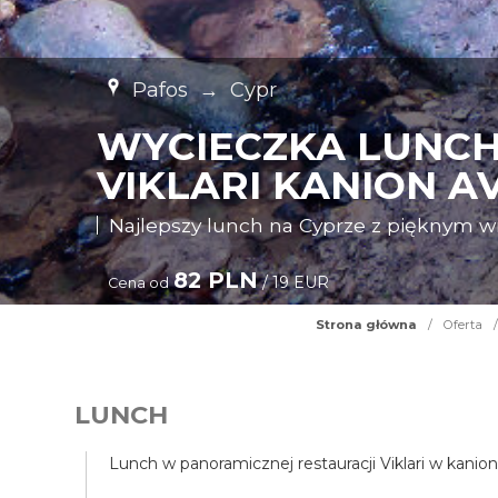
Pafos
→
Cypr
WYCIECZKA LUNCH
VIKLARI KANION A
Najlepszy lunch na Cyprze z pięknym 
82 PLN
/ 19 EUR
Cena od
Strona główna
/
Oferta
/
LUNCH
Lunch w panoramicznej restauracji Viklari w kanio