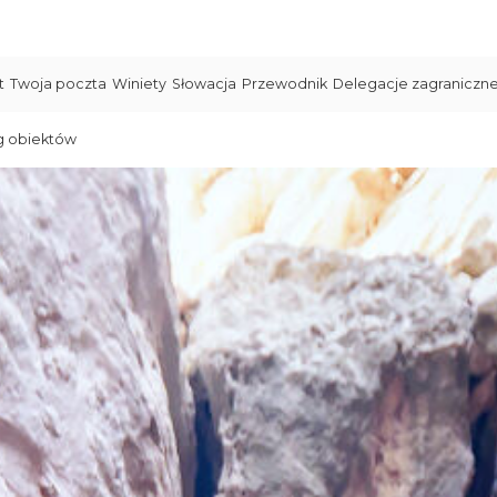
t
Twoja poczta
Winiety
Słowacja
Przewodnik
Delegacje zagraniczn
g obiektów