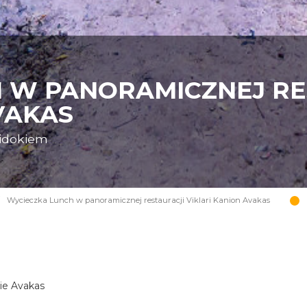
 W PANORAMICZNEJ RE
VAKAS
widokiem
Wycieczka Lunch w panoramicznej restauracji Viklari Kanion Avakas
nie Avakas