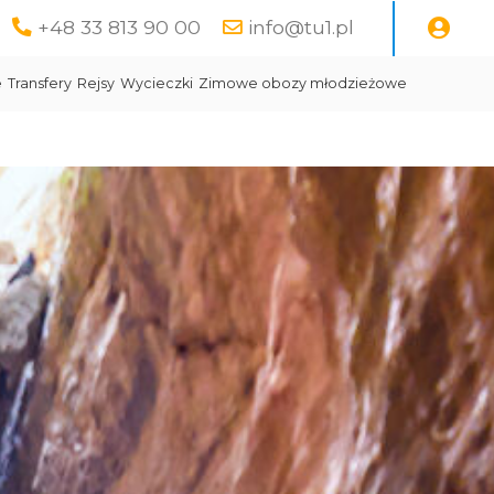
+48 33 813 90 00
info@tu1.pl
e
Transfery
Rejsy
Wycieczki
Zimowe obozy młodzieżowe