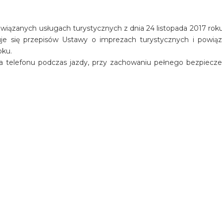
iązanych usługach turystycznych z dnia 24 listopada 2017 roku 
osuje się przepisów Ustawy o imprezach turystycznych i powią
oku.
a telefonu podczas jazdy, przy zachowaniu pełnego bezpiecz
oramicznej restauracji Viklari
ion Avakas