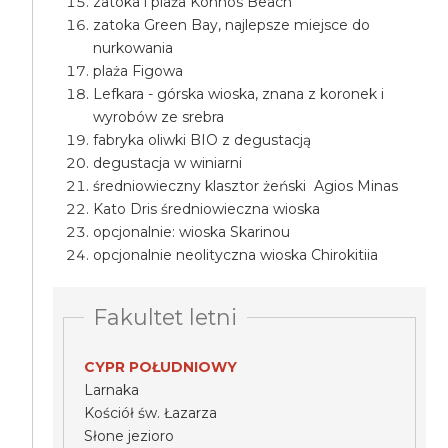
zatoka i plaża Konnos Beach
zatoka Green Bay, najlepsze miejsce do
nurkowania
plaża Figowa
Lefkara - górska wioska, znana z koronek i
wyrobów ze srebra
fabryka oliwki BIO z degustacją
degustacja w winiarni
średniowieczny klasztor żeński Agios Minas
Kato Dris średniowieczna wioska
opcjonalnie: wioska Skarinou
opcjonalnie neolityczna wioska Chirokitiia
Fakultet letni
CYPR POŁUDNIOWY
Larnaka
Kościół św. Łazarza
Słone jezioro