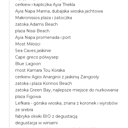
cerkiew i kapliczka Ayia Thekla
Ayia Napa Marina, dubajska wioska jachtowa
Makronissos plaża i zatoczka
zatoka Adams Beach
plaża Nissi Beach
Ayia Napa promenada i port
Most Miłości
Sea Caves jaskinie
Cape greco półwysep
Blue Lagoon
most Kamara Tou Koraka
cerkiew Agioi Anargiroi z jaskinią Zangooly
zatoka i plaża Konnos Beach
zatoka Green Bay, najlepsze miejsce do nurkowania
plaża Figowa
Lefkara - górska wioska, znana z koronek i wyrobów
ze srebra
fabryka oliwki BIO z degustacją
degustacja w winiarni