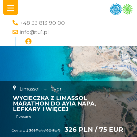
+48 33 813 90 00
info@tu1.pl
Limassol
→
Cypr
WYCIECZKA Z LIMASSOL
MARATHON DO AYIA NAPA,
LEFKARY I WIĘCEJ
Polecane
326 PLN / 75 EUR
Cena od
391 PLN / 90 EUR