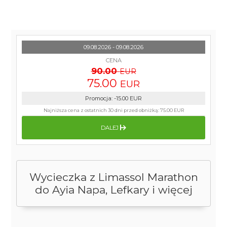
09.08.2026 - 09.08.2026
CENA
90.00
EUR
75.00
EUR
Promocja
:
-15.00
EUR
Najniższa cena z ostatnich 30 dni przed obniżką:
75.00 EUR
DALEJ
Wycieczka z Limassol Marathon
do Ayia Napa, Lefkary i więcej