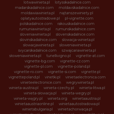
lotwawinieta.pl
lotysskadalnice.com
madarskadalnice.com
moldavskadalnice.com
moldawiawinieta.pl
najtanszewiniety.pl
oplatyautostradowe.pl
pl-vignette.com
polskadalnice.com
rakouskadalnice.com
rumuniawinieta.pl
rumunskadalnice.com
sloveniawinieta.pl
slovenskadalnice.com
slovinskadalnice.com
slowacja-winieta.pl
slowacjawinieta.pl
sloweniawinieta.pl
svycarskadalnice.com
szwajcariawinieta.pl
słoweniawinieta.pl
tunellivigno.pl
vignette-at.com
vignette-bg.com
vignette-cz.com
vignette-pl.com
vignette-poland.pl
vignette-ro.com
vignette-si.com
vignette.pl
vignettepoland.pl
vinetki.pl
vinietaelectronica.com
vinieteelectronice.com
wegrywinieta.pl
winieta-austria.pl
winieta-czechy.pl
winieta-litwa.pl
winieta-słowacja.pl
winieta-wegry.pl
winieta-węgry.pl
winieta.org
winietaaustria.pl
winietaaustriaonline.pl
winietaautostradowa.pl
winietabulgaria.pl
winietachorwacja.pl