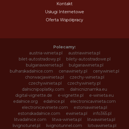
Kontakt
Usługi Internetowe
Oferta Współpracy
Polecamy:
austria-winieta.pl
austriawinieta.pl
bilet-autostradowy.pl
bilety-autostradowe.pl
bulgariawienieta.pl
bulgariawinieta.pl
bulharskadalnice.com
cenawiniety.pl
cenywiniet.pl
chorwacjawinieta.pl
czechy-winieta.pl
czechywinieta.pl
czechywiniety.pl
dalnicnipoplatky.com
dalnicniznamka.eu
digital-vignette.de
e-vignette.pl
e-winieta.eu
edalnice.org
edalnice.pl
electronicavinieta.com
electroniceviniete.com
estoniawinieta.pl
estonskadalnice.com
ewinieta.pl
info365.pl
litvadalnice.com
litwa-winieta.pl
litwawinieta.pl
livignotunel.pl
livignotunnel.com
lotvawinieta.pl