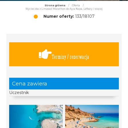
Strona główna
/
Oferta
/
Wycieczka z Limassol Marathon do Ayia Napa, Lefkary i więcej
Numer oferty:
133/18107
Terminy / rezerwacja
Cena zawiera
Uczestnik