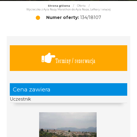
Strona główna
/
Oferta
/
Wycieczka z Ayia Napy Marathon do Ayia Napa, Lefkary i więcej
Numer oferty:
134/18107
Terminy / rezerwacja
Cena zawiera
Uczestnik