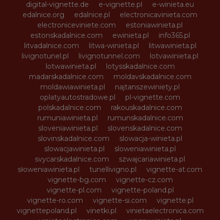
digital-vignette.de
e-vignette.pl
e-winieta.eu
edalnice.org
edalnice.pl
electronicavinieta.com
electroniceviniete.com
estoniawinieta.pl
estonskadalnice.com
ewinieta.pl
info365.pl
litvadalnice.com
litwa-winieta.pl
litwawinieta.pl
livignotunel.pl
livignotunnel.com
lotvawinieta.pl
lotwawinieta.pl
lotysskadalnice.com
madarskadalnice.com
moldavskadalnice.com
moldawiawinieta.pl
najtanszewiniety.pl
oplatyautostradowe.pl
pl-vignette.com
polskadalnice.com
rakouskadalnice.com
rumuniawinieta.pl
rumunskadalnice.com
sloveniawinieta.pl
slovenskadalnice.com
slovinskadalnice.com
slowacja-winieta.pl
slowacjawinieta.pl
sloweniawinieta.pl
svycarskadalnice.com
szwajcariawinieta.pl
słoweniawinieta.pl
tunellivigno.pl
vignette-at.com
vignette-bg.com
vignette-cz.com
vignette-pl.com
vignette-poland.pl
vignette-ro.com
vignette-si.com
vignette.pl
vignettepoland.pl
vinetki.pl
vinietaelectronica.com