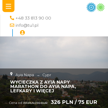
+48 33 813 90 00
info@tu1.pl
Ayia Napa
→
Cypr
WYCIECZKA Z AYIA NAPY
MARATHON DO AYIA NAPA,
LEFKARY I WIĘCEJ
326 PLN / 75 EUR
Cena od
391 PLN / 90 EUR