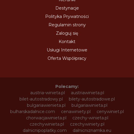
Destynacje
Polityka Prywatności
Regulamin strony
Zaloguj się
Kontakt
Usługi Internetowe
Oferta Współpracy
Polecamy:
austria-winieta.pl
austriawinieta.pl
bilet-autostradowy.pl
bilety-autostradowe.pl
bulgariawienieta.pl
bulgariawinieta.pl
bulharskadalnice.com
cenawiniety.pl
cenywiniet.pl
chorwacjawinieta.pl
czechy-winieta.pl
czechywinieta.pl
czechywiniety.pl
dalnicnipoplatky.com
dalnicniznamka.eu