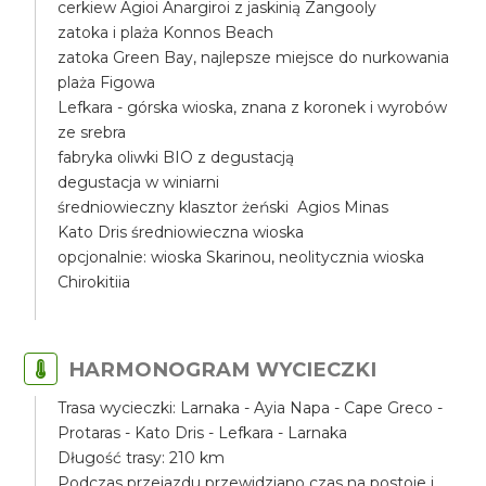
cerkiew Agioi Anargiroi z jaskinią Zangooly
zatoka i plaża Konnos Beach
zatoka Green Bay, najlepsze miejsce do nurkowania
plaża Figowa
Lefkara - górska wioska, znana z koronek i wyrobów
ze srebra
fabryka oliwki BIO z degustacją
degustacja w winiarni
średniowieczny klasztor żeński Agios Minas
Kato Dris średniowieczna wioska
opcjonalnie: wioska Skarinou, neolitycznia wioska
Chirokitiia
HARMONOGRAM WYCIECZKI
Trasa wycieczki: Larnaka - Ayia Napa - Cape Greco -
Protaras - Kato Dris - Lefkara - Larnaka
Długość trasy: 210 km
Podczas przejazdu przewidziano czas na postoje i