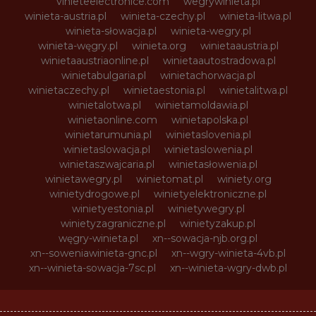
vinieteelectronice.com
wegrywinieta.pl
winieta-austria.pl
winieta-czechy.pl
winieta-litwa.pl
winieta-słowacja.pl
winieta-wegry.pl
winieta-węgry.pl
winieta.org
winietaaustria.pl
winietaaustriaonline.pl
winietaautostradowa.pl
winietabulgaria.pl
winietachorwacja.pl
winietaczechy.pl
winietaestonia.pl
winietalitwa.pl
winietalotwa.pl
winietamoldawia.pl
winietaonline.com
winietapolska.pl
winietarumunia.pl
winietaslovenia.pl
winietaslowacja.pl
winietaslowenia.pl
winietaszwajcaria.pl
winietasłowenia.pl
winietawegry.pl
winietomat.pl
winiety.org
winietydrogowe.pl
winietyelektroniczne.pl
winietyestonia.pl
winietywegry.pl
winietyzagraniczne.pl
winietyzakup.pl
węgry-winieta.pl
xn--sowacja-njb.org.pl
xn--soweniawinieta-gnc.pl
xn--wgry-winieta-4vb.pl
xn--winieta-sowacja-7sc.pl
xn--winieta-wgry-dwb.pl