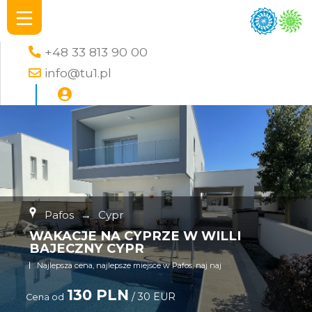
+48 33 813 90 00
info@tu1.pl
Pafos
→
Cypr
WAKACJE NA CYPRZE W WILLI
BAJECZNY CYPR
Najlepsza cena, najlepsze miejsce w Pafos, naj naj
130 PLN
/ 30 EUR
Cena od