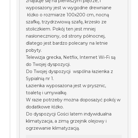
znajduje się na pierwszym piętrze, i
wyposażony jest w wygodne drewniane
łóżko o rozmiarze 100x200 cm, nocną
szafkę, trzydrzwiową szafę, krzesło ze
stoliczkiem. Pokój ten jest mniej
nasłoneczniony, od strony północnej,
dlatego jest bardzo polecany na letnie
pobyty.
Telewizja grecka, Netflix, Internet Wi-Fi są
do Twojej dyspozycji.
Do Twojej dyspozycji wspólna łazienka z
Sypialnią nr 1.
Łazienka wyposażona jest w prysznic,
toaletę i umywalkę.
W razie potrzeby można doposażyć pokój w
dodatkowe łóżko.
Do dyspozycji Gości latem indywidualna
klimatyzacja, a zimą grzejnik olejowy i
ogrzewanie klimatyzacją.