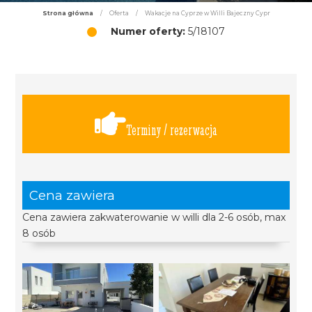
Strona główna
/
Oferta
/
Wakacje na Cyprze w Willi Bajeczny Cypr
Numer oferty:
5/18107
Terminy / rezerwacja
Cena zawiera
Cena zawiera zakwaterowanie w willi dla 2-6 osób, max
8 osób