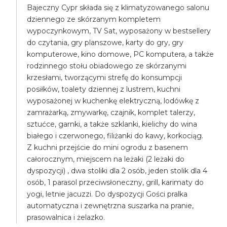
Bajeczny Cypr składa się z klimatyzowanego salonu
dziennego ze skórzanym kompletem
wypoczynkowym, TV Sat, wyposażony w bestsellery
do czytania, gry planszowe, karty do gry, gry
komputerowe, kino domowe, PC komputera, a także
rodzinnego stołu obiadowego ze skórzanymi
krzesłami, tworzącymi strefę do konsumpcji
posiłków, toalety dziennej z lustrem, kuchni
wyposażonej w kuchenkę elektryczną, lodówkę z
zamrażarką, zmywarkę, czajnik, komplet talerzy,
sztućce, garnki, a także szklanki, kielichy do wina
białego i czerwonego, filiżanki do kawy, korkociąg.
Z kuchni przejście do mini ogrodu z basenem
całorocznym, miejscem na leżaki (2 leżaki do
dyspozycji) , dwa stoliki dla 2 osób, jeden stolik dla 4
osób, 1 parasol przeciwsłoneczny, grill, karimaty do
yogi, letnie jacuzzi. Do dyspozycji Gości pralka
automatyczna i zewnętrzna suszarka na pranie,
prasowalnica i żelazko.