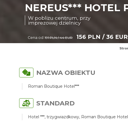
NEREUS*** HOTEL 
W poblizu centrum, przy
imprezowej dzielnicy
156 PLN / 36 EUR
Cena od
191 PLN / 44 EUR
Stro
NAZWA OBIEKTU
Roman Boutique Hotel***
STANDARD
Hotel ***, trzygwiazdkowy, Roman Boutique Hotel